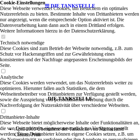
Cookie-Einstellungen
DIE TANKSTELLE
Diese Webseite verwendet Cookies, um Besuchern ein optimales
Nutzererlebnis zu bieten. Bestimmte Inhalte von Drittanbietern werden
nur angezeigt, wenn die entsprechende Option aktiviert ist. Die
Datenverarbeitung kann dann auch in einem Drittland erfolgen.
Weitere Informationen hierzu in der Datenschutzerklärung.
Technisch notwendige
Diese Cookies sind zum Betrieb der Webseite notwendig, z.B. zum
Schutz vor Hackerangriffen und zur Gewährleistung eines
konsistenten und der Nachfrage angepassten Erscheinungsbilds der
Seite.
Analytische
Diese Cookies werden verwendet, um das Nutzererlebnis weiter zu
optimieren. Hierunter fallen auch Statistiken, die dem
Webseitenbetreiber von Drittanbietern zur Verfügung gestellt werden,
DIE TANKSTELLE
sowie die Ausspielung von personalisierter Werbung durch die
Nachverfolgung der Nutzeraktivität über verschiedene Webseiten.
Drittanbieter-Inhalte
Diese Webseite bietet möglicherweise Inhalte oder Funktionalitäten an,
die von Drittanbietern eigenverantwortlich zur Verfügung gestellt
April 2005 Übernahme der Tankstelle von Michael und
werden. Diese Drittanbieter können eigene Cookies setzen, z.B. um
Christin Pruß
die Nutzeraktivität zu verfolgen oder ihre Angebote zu personalisieren