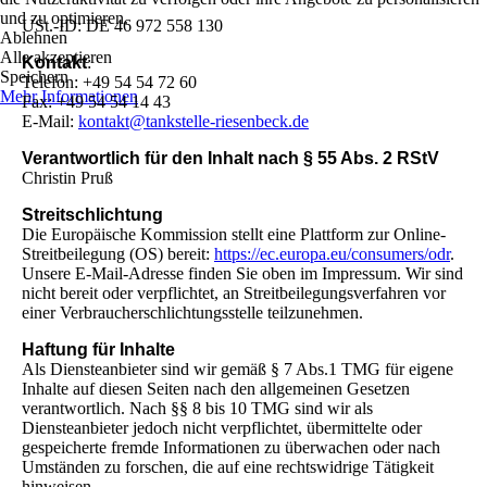
und zu optimieren.
USt.-ID: DE 46 972 558 130
Ablehnen
Alle akzeptieren
Kontakt
:
Speichern
Telefon: +49 54 54 72 60
Mehr Informationen
Fax: +49 54 54 14 43
E-Mail:
kontakt@tankstelle-riesenbeck.de
Verantwortlich für den Inhalt nach § 55 Abs. 2 RStV
Christin Pruß
Streitschlichtung
Die Europäische Kommission stellt eine Plattform zur Online-
Streitbeilegung (OS) bereit:
https://ec.europa.eu/consumers/odr
.
Unsere E-Mail-Adresse finden Sie oben im Impressum. Wir sind
nicht bereit oder verpflichtet, an Streitbeilegungsverfahren vor
einer Verbraucherschlichtungsstelle teilzunehmen.
Haftung für Inhalte
Als Diensteanbieter sind wir gemäß § 7 Abs.1 TMG für eigene
Inhalte auf diesen Seiten nach den allgemeinen Gesetzen
verantwortlich. Nach §§ 8 bis 10 TMG sind wir als
Diensteanbieter jedoch nicht verpflichtet, übermittelte oder
gespeicherte fremde Informationen zu überwachen oder nach
Umständen zu forschen, die auf eine rechtswidrige Tätigkeit
hinweisen.