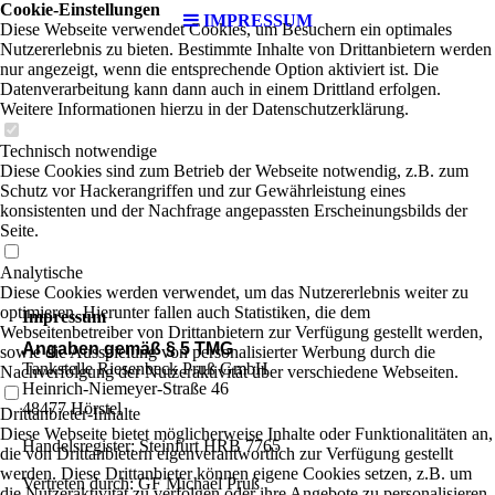
Cookie-Einstellungen
IMPRESSUM
Diese Webseite verwendet Cookies, um Besuchern ein optimales
Nutzererlebnis zu bieten. Bestimmte Inhalte von Drittanbietern werden
nur angezeigt, wenn die entsprechende Option aktiviert ist. Die
Datenverarbeitung kann dann auch in einem Drittland erfolgen.
Weitere Informationen hierzu in der Datenschutzerklärung.
Technisch notwendige
Diese Cookies sind zum Betrieb der Webseite notwendig, z.B. zum
Schutz vor Hackerangriffen und zur Gewährleistung eines
konsistenten und der Nachfrage angepassten Erscheinungsbilds der
Seite.
Analytische
Diese Cookies werden verwendet, um das Nutzererlebnis weiter zu
optimieren. Hierunter fallen auch Statistiken, die dem
Impressum
Webseitenbetreiber von Drittanbietern zur Verfügung gestellt werden,
Angaben gemäß § 5 TMG
sowie die Ausspielung von personalisierter Werbung durch die
Tankstelle Riesenbeck Pruß GmbH
Nachverfolgung der Nutzeraktivität über verschiedene Webseiten.
Heinrich-Niemeyer-Straße 46
48477 Hörstel
Drittanbieter-Inhalte
Diese Webseite bietet möglicherweise Inhalte oder Funktionalitäten an,
Handelsregister: Steinfurt HRB 7765
die von Drittanbietern eigenverantwortlich zur Verfügung gestellt
werden. Diese Drittanbieter können eigene Cookies setzen, z.B. um
Vertreten durch: GF Michael Pruß
die Nutzeraktivität zu verfolgen oder ihre Angebote zu personalisieren