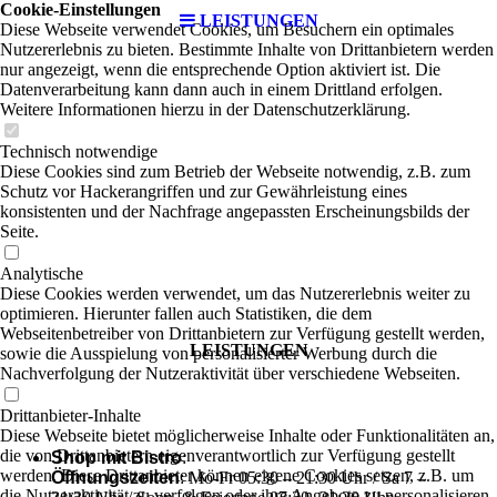
Cookie-Einstellungen
LEISTUNGEN
Diese Webseite verwendet Cookies, um Besuchern ein optimales
Nutzererlebnis zu bieten. Bestimmte Inhalte von Drittanbietern werden
nur angezeigt, wenn die entsprechende Option aktiviert ist. Die
Datenverarbeitung kann dann auch in einem Drittland erfolgen.
Weitere Informationen hierzu in der Datenschutzerklärung.
Technisch notwendige
Diese Cookies sind zum Betrieb der Webseite notwendig, z.B. zum
Schutz vor Hackerangriffen und zur Gewährleistung eines
konsistenten und der Nachfrage angepassten Erscheinungsbilds der
Seite.
Analytische
Diese Cookies werden verwendet, um das Nutzererlebnis weiter zu
optimieren. Hierunter fallen auch Statistiken, die dem
Webseitenbetreiber von Drittanbietern zur Verfügung gestellt werden,
LEISTUNGEN
sowie die Ausspielung von personalisierter Werbung durch die
Nachverfolgung der Nutzeraktivität über verschiedene Webseiten.
Drittanbieter-Inhalte
Diese Webseite bietet möglicherweise Inhalte oder Funktionalitäten an,
die von Drittanbietern eigenverantwortlich zur Verfügung gestellt
Shop mit Bistro
:
werden. Diese Drittanbieter können eigene Cookies setzen, z.B. um
Öffnungszeiten
: Mo-Fr 05:30 – 21:30 Uhr / Sa 7 –
die Nutzeraktivität zu verfolgen oder ihre Angebote zu personalisieren