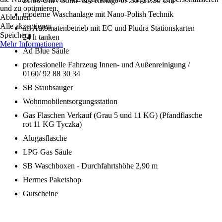
21:30 Uhr / Sonn- & Feiertage 07:30 -21:30 Uhr
und zu optimieren.
moderne Waschanlage mit Nano-Polish Technik
Ablehnen
Alle akzeptieren
im Automatenbetrieb mit EC und Pludra Stationskarten
Speichern
24 h tanken
Mehr Informationen
Ad Blue Säule
professionelle Fahrzeug Innen- und Außenreinigung /
0160/ 92 88 30 34
SB Staubsauger
Wohnmobilentsorgungsstation
Gas Flaschen Verkauf (Grau 5 und 11 KG) (Pfandflasche
rot 11 KG Tyczka)
Alugasflasche
LPG Gas Säule
SB Waschboxen - Durchfahrtshöhe 2,90 m
Hermes Paketshop
Gutscheine