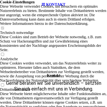
Cookie-Einstellungen
KONTAKT
Diese Webseite verwendet Cookies, um Besuchern ein optimales
Nutzererlebnis zu bieten. Bestimmte Inhalte von Drittanbietern werden
nur angezeigt, wenn die entsprechende Option aktiviert ist. Die
Datenverarbeitung kann dann auch in einem Drittland erfolgen.
Weitere Informationen hierzu in der Datenschutzerklärung.
Technisch notwendige
Diese Cookies sind zum Betrieb der Webseite notwendig, z.B. zum
Schutz vor Hackerangriffen und zur Gewährleistung eines
konsistenten und der Nachfrage angepassten Erscheinungsbilds der
Seite.
Analytische
Diese Cookies werden verwendet, um das Nutzererlebnis weiter zu
optimieren. Hierunter fallen auch Statistiken, die dem
Webseitenbetreiber von Drittanbietern zur Verfügung gestellt werden,
Kontakt
sowie die Ausspielung von personalisierter Werbung durch die
Nachverfolgung der Nutzeraktivität über verschiedene Webseiten.
Gerne beraten wir Sie unverbindlich – setzten
Sie sich einfach mit uns in Verbindung.
Drittanbieter-Inhalte
Diese Webseite bietet möglicherweise Inhalte oder Funktionalitäten an,
die von Drittanbietern eigenverantwortlich zur Verfügung gestellt
werden. Diese Drittanbieter können eigene Cookies setzen, z.B. um
die Nutzeraktivität zu verfolgen oder ihre Angebote zu personalisieren