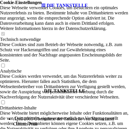
Cookie-Einstellungen
DIE TANKSTELLE
Diese Webseite verwendet Cookies, um Besuchern ein optimales
Nutzererlebnis zu bieten. Bestimmte Inhalte von Drittanbietern werden
nur angezeigt, wenn die entsprechende Option aktiviert ist. Die
Datenverarbeitung kann dann auch in einem Drittland erfolgen.
Weitere Informationen hierzu in der Datenschutzerklärung.
Technisch notwendige
Diese Cookies sind zum Betrieb der Webseite notwendig, z.B. zum
Schutz vor Hackerangriffen und zur Gewährleistung eines
konsistenten und der Nachfrage angepassten Erscheinungsbilds der
Seite.
Analytische
Diese Cookies werden verwendet, um das Nutzererlebnis weiter zu
optimieren. Hierunter fallen auch Statistiken, die dem
Webseitenbetreiber von Drittanbietern zur Verfügung gestellt werden,
DIE TANKSTELLE
sowie die Ausspielung von personalisierter Werbung durch die
Nachverfolgung der Nutzeraktivität über verschiedene Webseiten.
Drittanbieter-Inhalte
Diese Webseite bietet möglicherweise Inhalte oder Funktionalitäten an,
die von Drittanbietern eigenverantwortlich zur Verfügung gestellt
April 2005 Übernahme der Tankstelle von Michael und
werden. Diese Drittanbieter können eigene Cookies setzen, z.B. um
Christin Pruß
die Nutzeraktivität zu verfolgen oder ihre Angebote zu personalisieren